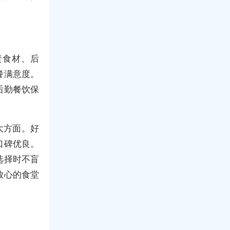
责食材、后
餐满意度。
后勤餐饮保
大方面。好
口碑优良。
选择时不盲
放心的食堂