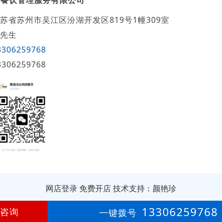
团餐饮管理服务有限公司
苏省苏州市吴江区汾湖开发区819号1幢309室
先生
3306259768
3306259768
网店登录
免费开店
技术支持：颜艳珍
第
1年
13306259768
咨询
一键拨号