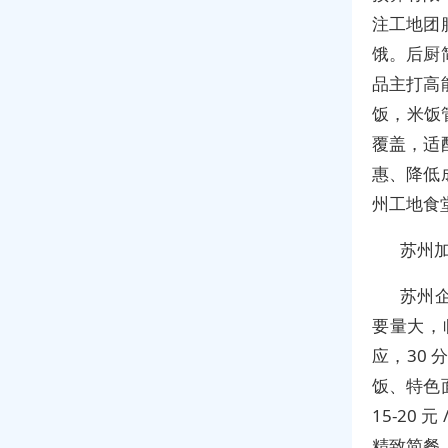
注工地团
饿。后厨
品主打高
饭，米饭
覆盖，适
惠、降低
州工地食
苏州加
苏州
要量大，
应，30
饭、特色
15-20
精致简餐