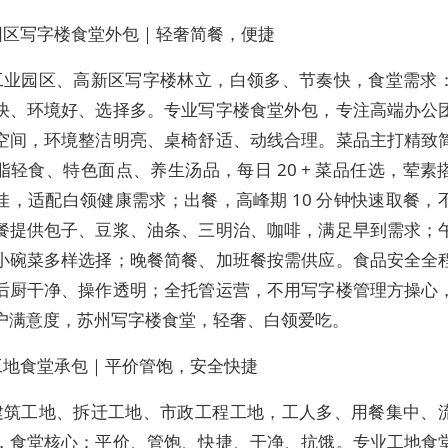
园区写字楼食堂外包｜轻奢简餐，便捷
工业园区、高新区写字楼林立，白领多、节奏快，食堂需求
快、环境好、选择多。专业写字楼食堂外包，专注高端办公
空间，环境整洁明亮、桌椅舒适、动线合理。菜品主打精致
脂轻食、特色面点、养生汤品，每日 20 + 菜品任选，荤素
佳，适配白领健康需求；出餐，高峰期 10 分钟快速取餐，
餐提供包子、豆浆、油条、三明治、咖啡，满足早到需求；
小碗菜多样选择；晚餐简餐、加班餐按需供应。食品安全全
后厨干净、操作透明；全托管运营，不用写字楼管理方操心
户满意度，苏州写字楼食堂，轻奢、白领爱吃。
工地食堂承包｜平价管饱，安全快捷
建筑工地、拆迁工地、市政工程工地，工人多、用餐集中、
，食堂核心：平价、管饱、快捷、干净、抗饿。专业工地食