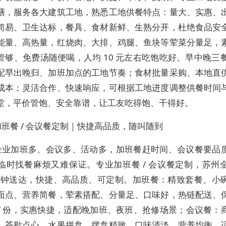
膳，服务各大建筑工地，熟悉工地供餐特点：量大、实惠、
简易、卫生达标，餐具、食材新鲜、生熟分开，杜绝食品安
能量、高热量，红烧肉、大排、鸡腿、鱼块等荤菜分量足，
管够、免费汤随便喝，人均 10 元左右吃饱吃好。早中晚三餐 
配早出晚归、加班加点的工地节奏；食材批量采购、本地直
成本；灵活合作、快速响应，可根据工地进度调整供餐时间
堂，平价管饱、安全靠谱，让工友吃得饱、干得好。
班餐 / 会议餐定制｜快捷高品质，随叫随到
企业加班多、会议多、活动多，加班餐赶时间、会议餐要品
临时找餐麻烦又难保证。专业加班餐 / 会议餐定制，苏州
 分钟送达，快捷、高品质、可定制。加班餐：精致套餐、小
面点、营养简餐，荤素搭配、分量足、口味好，热链配送、
 元 / 份，实惠快捷，适配晚加班、夜班、抢修场景；会议餐
、茶歇点心、水果拼盘，摆盘精致、口味清淡、营养均衡，