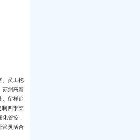
控、员工抱
、苏州高新
灶、留样追
定制四季菜
细化管控，
托管灵活合