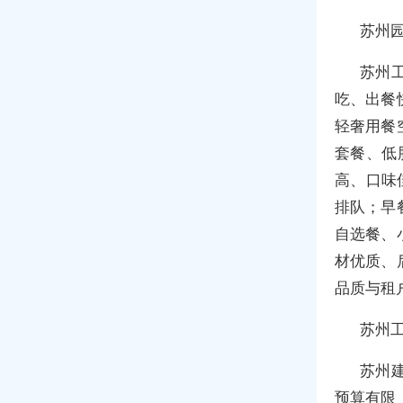
苏州
苏州
吃、出餐
轻奢用餐
套餐、低
高、口味
排队；早
自选餐、
材优质、
品质与租
苏州
苏州
预算有限