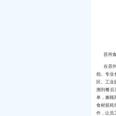
苏州
在苏州
怨。专业
区、工业
溯到餐后
单，兼顾
食材损耗
作，让员