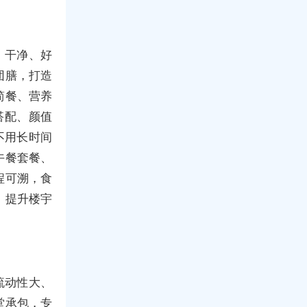
：干净、好
团膳，打造
简餐、营养
搭配、颜值
不用长时间
午餐套餐、
程可溯，食
，提升楼宇
流动性大、
堂承包，专