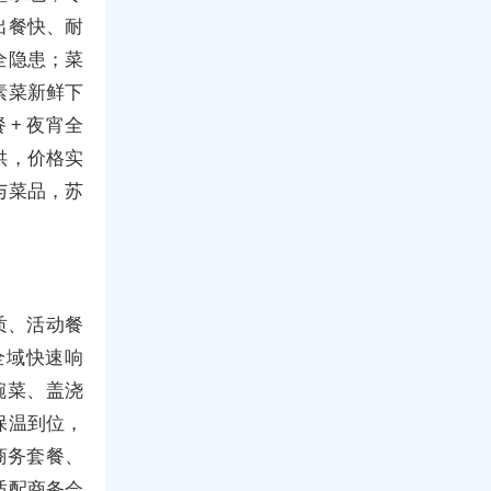
出餐快、耐
全隐患；菜
素菜新鲜下
+ 夜宵全
供，价格实
与菜品，苏
质、活动餐
全域快速响
碗菜、盖浇
保温到位，
：商务套餐、
适配商务会