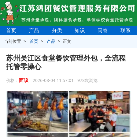
首页
产品
分类
知识
问答
联系
当前位置 >
首页
>
产品
> 正文
苏州吴江区食堂餐饮管理外包，全流程
托管零操心
面议
价格：
2026-08-04 11:57:01 978次浏览