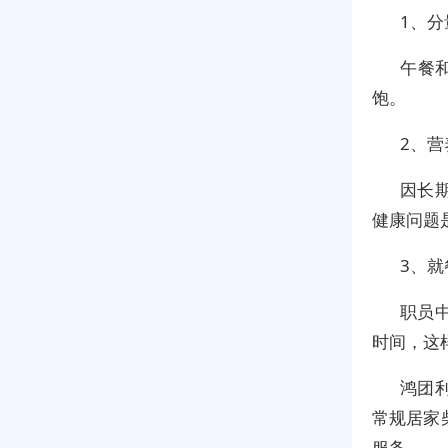
1、分
午餐
饱。
2、营
因长
健康问题
3、
职员
时间，这
鸿团
常规居家
服务.