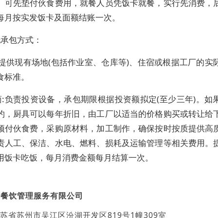
。可先垫付伙食费用，就餐人员凭饭卡就餐，实行先消费，
每月按实发饭卡及面额结账一次。
托承包方式：
 提供现有场地(包括作业室、仓库等)、住宿或根据工厂的实
食标准。
商:负责投资设备，承包期限根据投资额拟定(至少三年)。如
约，厨具可以每年折旧，由工厂以适当的价格购买或转让给
预付伙食费，采购原材料，加工制作，确保按时按质提供高
责人工、保洁、水电、燃料、损耗及运输管理等相关费用。
用饭卡吃饭，每月消费金额每月结算一次。
团餐饮管理服务有限公司
苏省苏州市吴江区汾湖开发区819号1幢309室