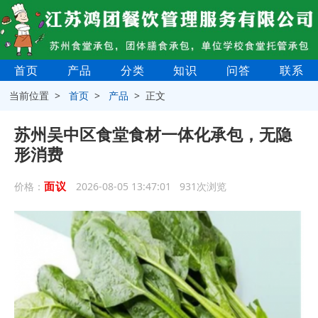
首页
产品
分类
知识
问答
联系
当前位置 >
首页
>
产品
> 正文
苏州吴中区食堂食材一体化承包，无隐
形消费
面议
价格：
2026-08-05 13:47:01 931次浏览