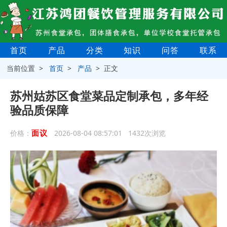
首页
产品
分类
知识
问答
联系
当前位置 >
首页
>
产品
> 正文
苏州姑苏区食堂菜品定制承包，多年经
验品质保障
面议
价格：
2026-08-04 08:57:01 1432次浏览