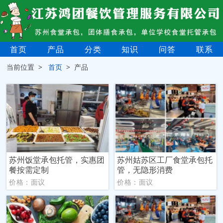
首页
产品
分类
知识
问答
联系
当前位置 >
首页
> 产品
苏州饭堂承包托管，实惠团
苏州姑苏区工厂食堂承包托
餐按需定制
管，无隐形消费
价格：面议
价格：面议