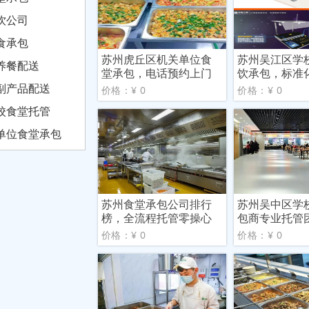
饮公司
食承包
苏州虎丘区机关单位食
苏州吴江区学
养餐配送
堂承包，电话预约上门
饮承包，标准
洽谈
管方
副产品配送
价格：¥ 0
价格：¥ 0
校食堂托管
单位食堂承包
苏州食堂承包公司排行
苏州吴中区学
榜，全流程托管零操心
包商专业托管
关单
价格：¥ 0
价格：¥ 0