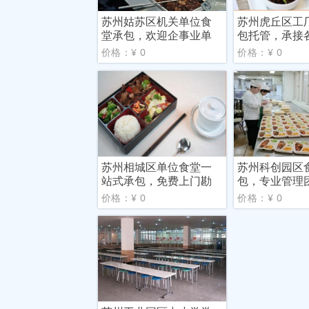
苏州姑苏区机关单位食
苏州虎丘区工
堂承包，欢迎企事业单
包托管，承接
位咨
承包
价格：¥ 0
价格：¥ 0
苏州相城区单位食堂一
苏州科创园区
站式承包，免费上门勘
包，专业管理
察报
价格：¥ 0
价格：¥ 0