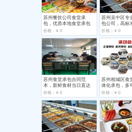
苏州餐饮公司食堂承
苏州吴中区专
包，优质本地食堂承包
包公司，高标
商联系
堂承
价格：¥ 0
价格：¥ 0
苏州食堂承包合同范
苏州相城区食
本，新鲜食材当日直达
体化承包，多
包经
价格：¥ 0
价格：¥ 0