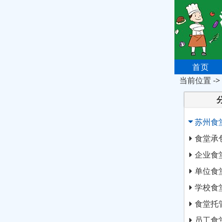
首页
当前位置 ->
苏州食
食堂承
企业食
单位食
学校食
食堂托
员工食