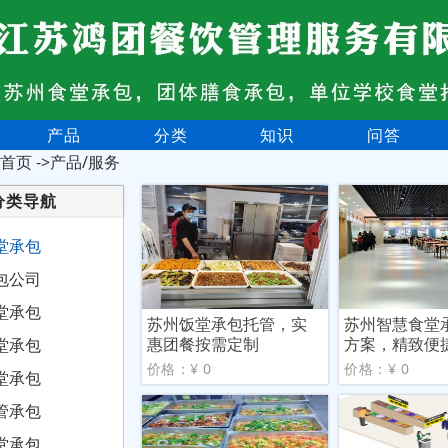
产品
分类
知识
问答
首页
->产品/服务
分类导航
堂承包
包公司
堂承包
苏州饭堂承包托管，实
苏州智慧食堂
惠团餐按需定制
方案，精致便
堂承包
验
价格：¥ 0
价格：¥ 0
堂承包
管承包
堂承包