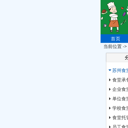
首页
当前位置 ->
苏州食
食堂承
企业食
单位食
学校食
食堂托
员工食