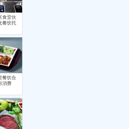
区食堂伙
化餐饮托
堂餐饮合
形消费