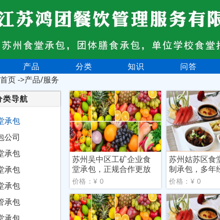
产品
分类
知识
问答
首页
->产品/服务
分类导航
堂承包
包公司
堂承包
苏州吴中区工矿企业食
苏州姑苏区食
堂承包，正规合作更放
制承包，多年
堂承包
心
保障
价格：¥ 0
价格：¥ 0
堂承包
管承包
堂承包