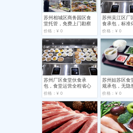
苏州相城区商务园区食
苏州吴江区厂
堂托管，免费上门勘察
食承包，标准
报价
管方
价格：¥ 0
价格：¥ 0
苏州厂区食堂伙食承
苏州姑苏区食
包，食堂运营全程省心
规承包，无隐
价格：¥ 0
价格：¥ 0